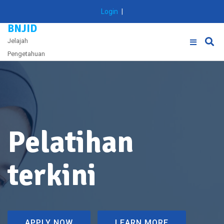
Skip
Login
|
to
BNJID
content
Jelajah
Pengetahuan
Pelatihan
terkini
APPLY NOW
LEARN MORE