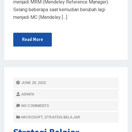
menjadi MRM (Mendeley Reference Manager).
Selang beberapa saat kemudian berubah lagi
menjadi MC (Mendeley […]
Read More
P
JUNE 20, 2022
O
ADMIN
S
T
NO COMMENTS
E
MICROSOFT
,
STRATEGI BELAJAR
D
O