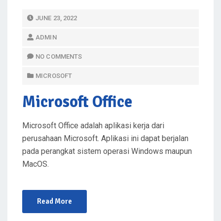
P
JUNE 23, 2022
O
ADMIN
S
T
NO COMMENTS
E
MICROSOFT
D
O
Microsoft Office
N
Microsoft Office adalah aplikasi kerja dari
perusahaan Microsoft. Aplikasi ini dapat berjalan
pada perangkat sistem operasi Windows maupun
MacOS.
Read More