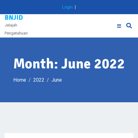
Skip
Login
|
to
BNJID
content
Jelajah
Pengetahuan
Month:
June 2022
Home
2022
June