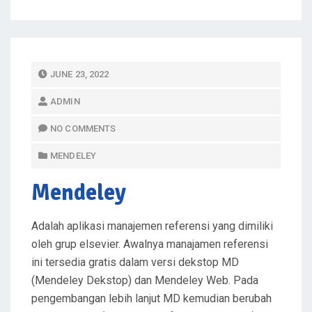
P
JUNE 23, 2022
O
ADMIN
S
T
NO COMMENTS
E
MENDELEY
D
O
Mendeley
N
Adalah aplikasi manajemen referensi yang dimiliki
oleh grup elsevier. Awalnya manajamen referensi
ini tersedia gratis dalam versi dekstop MD
(Mendeley Dekstop) dan Mendeley Web. Pada
pengembangan lebih lanjut MD kemudian berubah